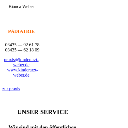
Bian­ca Weber
PÄDIATRIE
03435 — 92 61 78
03435 — 62 18 09
praxis@kinderarzt-
weber.de
www.kinderarzt-
weber.de
zur pra­xis
UNSER
SERVICE
Wir sind mit den öffentlichen