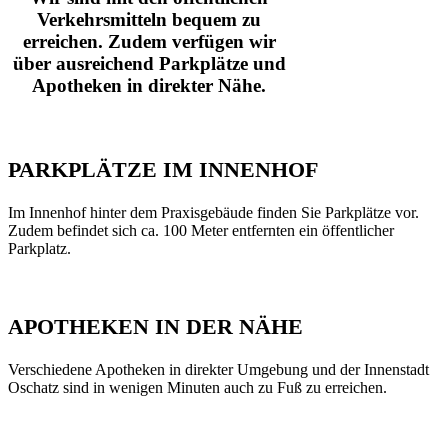
Verkehrsmitteln bequem zu
erreichen. Zudem verfügen wir
über ausreichend Parkplätze und
Apotheken in direkter Nähe.
PARKPLÄTZE
IM
INNENHOF
Im Innen­hof hin­ter dem Pra­xis­ge­bäu­de fin­den Sie Park­plät­ze vor.
Zudem befin­det sich ca. 100 Meter ent­fern­ten ein öffent­li­cher
Parkplatz.
APOTHEKEN
IN
DER
NÄHE
Ver­schie­de­ne Apo­the­ken in direk­ter Umge­bung und der Innen­stadt
Oschatz sind in weni­gen Minu­ten auch zu Fuß zu erreichen.