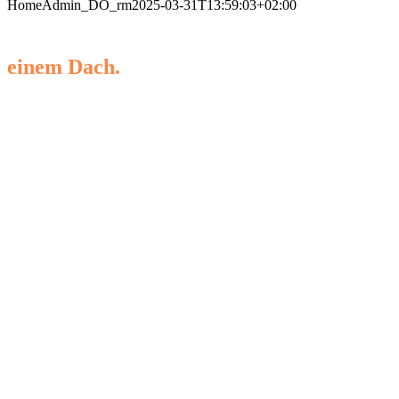
Home
Admin_DO_rm
2025-03-31T13:59:03+02:00
Alles unter
einem Dach.
Ihre Pra­xis­ge­mei­
schaft für Dia­be­to­
lo­gie, Angio­lo­gie,
, Kar­dio­lo­gie
HNO
und Päd­ia­trie in
Oschatz.
Füh­len Sie sich
herz­lichst
willkommen.