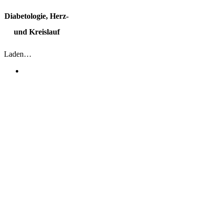
Dia­be­to­lo­gie, Herz-
und Kreislauf
Laden…