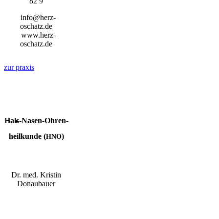
82 9
info@herz-
oschatz.de
www.herz-
oschatz.de
zur pra­xis
Hals-Nasen-Ohren­
heil­kun­de (
)
HNO
Dr. med. Kris­tin
Donaubauer