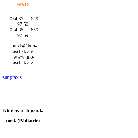
HNO
034 35 — 659
97 50
034 35 — 659
97 59
praxis@hno-
oschatz.de
www.hno-
oschatz.de
zur pra­xis
Kin­der- u. Jugend­
med. (Päd­ia­trie)