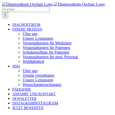
Zum
Inhalt
Suche
springen
nach:
DIAGNOSTIKUM
INNERE
MEDIZIN
Über uns
Unsere Leistungen
Veranstaltungen für Mediziner
Veranstaltungen für Patienten
Schulungsfilme für Patienten
Veranstaltungen für med. Personal
Wohltätigkeit
HNO
Über uns
Termin vereinbaren
Unsere Leistungen
Wunschuntersuchungen
PÄDIATRIE
ANFAHRT
UND
KONTAKT
NEWSLETTER
INSTAGRAM
INSTAGRAM
JETZT
BEWERTEN